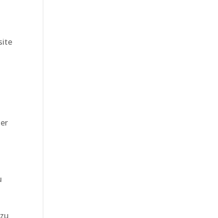
site
ner
u
 zu