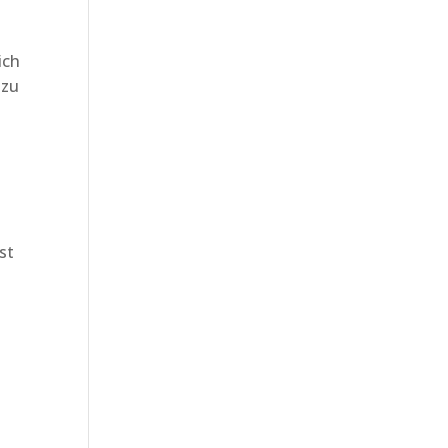
ich
 zu
st