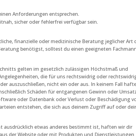
deinen Anforderungen entsprechen.
nah, sicher oder fehlerfrei verfügbar sein.
tliche, finanzielle oder medizinische Beratung jeglicher Art 
 Beratung benötigst, solltest du einen geeigneten Fachman
hnitts gelten im gesetzlich zulässigen Höchstmaß und
ngelegenheiten, die für uns rechtswidrig oder rechtswidri
r auszuschließen, nicht ein oder aus. In keinem Fall haft
(einschließlich Schäden für entgangenen Gewinn oder Umsatz
oftware oder Datenbank oder Verlust oder Beschädigung v
arteien entstehen, die sich aus deinem Zugriff auf oder dei
ht ausdrücklich etwas anderes bestimmt ist, haften wir dir
 aus der Website oder mit Produkten und Dienstleistungen