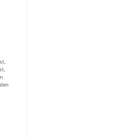
e
st,
st,
in
 den